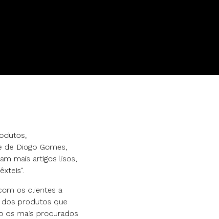
odutos,
te de Diogo Gomes,
m mais artigos lisos,
xteis".
com os clientes a
e dos produtos que
o os mais procurados