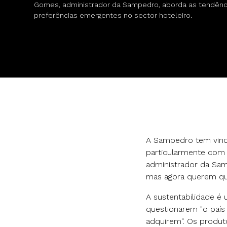
Gomes, administrador da Sampedro, aborda as tendênc
preferências emergentes no sector hoteleiro.
A Sampedro tem vindo
particularmente com
administrador da Sam
mas agora querem que
A sustentabilidade é 
questionarem "o país
adquirem". Os produ