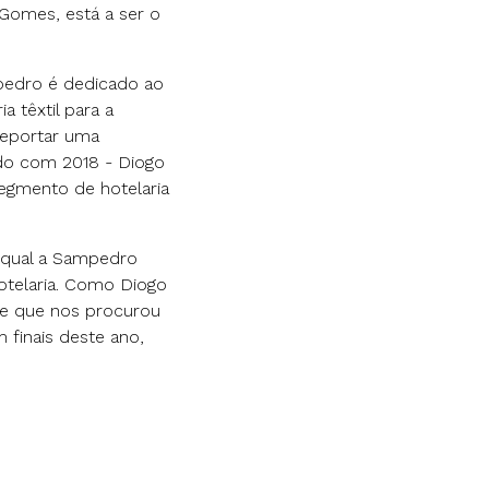
Gomes, está a ser o
pedro é dedicado ao
a têxtil para a
reportar uma
do com 2018 - Diogo
segmento de hotelaria
a qual a Sampedro
otelaria. Como Diogo
e que nos procurou
 finais deste ano,