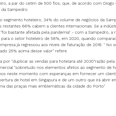
iro, a par do cetim de 500 fios, que, de acordo com Diogo 
 da Sampedro.
do segmento hoteleiro, 34% do volume de negócios da Sam
os restantes 66% cabem a clientes internacionais. Se a indústri
l "foi bastante afetada pela pandemia" - com a Sampedro, a 
s para o setor hoteleiro de 58%, em 2020, quando compara
mpresa já regressou aos níveis de faturação de 2018: " No 
do 25% acima desse valor" refere.
a por "duplicar as vendas para hotelaria até 2030"razão pel
mercial "sobretudo nos elementos afetos ao segmento de h
mos neste momento com esperanças em fornecer um client
ertura de hotel em Singapura e de um outro que irá abrir em
uma das praças mais emblemáticas da cidade do Porto"