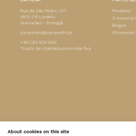
Rua de São Pedro, 227
Produtos
4815-176 Lordelo
O nosso p
Guimarães - Portugal
Blogue
sampedro@sampedro.pt
Showroom V
+351 252 820 800
*custo de chamada para rede fixa
©
SAMPEDRO
Todos os direitos reservados
About cookies on this site