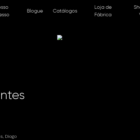
osso
Loja de
Sh
Blogue
Catálogos
esso
Fábrica
entes
is, Diogo