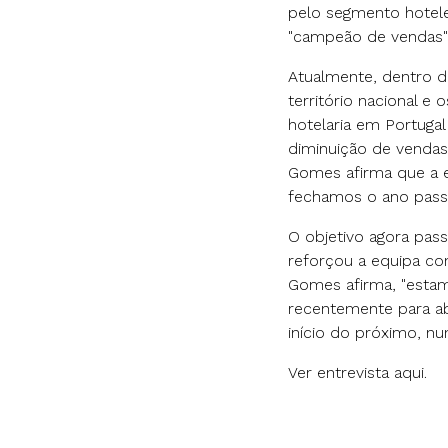
pelo segmento hotele
"campeão de vendas"
Atualmente, dentro 
território nacional e 
hotelaria em Portuga
diminuição de venda
Gomes afirma que a e
fechamos o ano passa
O objetivo agora pass
reforçou a equipa co
Gomes afirma, "esta
recentemente para ab
início do próximo, n
Ver entrevista
aqui
.