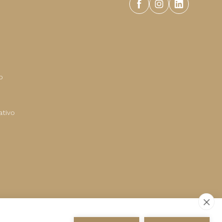
o
tivo