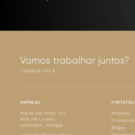
Vamos trabalhar juntos?
Contacte-nos
EMPRESA
PORTEFÓLI
Rua de São Pedro, 227
Produtos
4815-176 Lordelo
O nosso p
Guimarães - Portugal
Blogue
sampedro@sampedro.pt
Showroom V