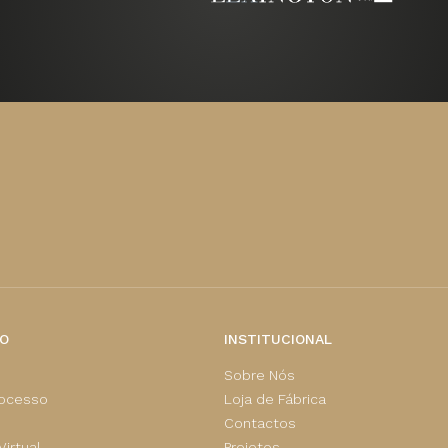
O
INSTITUCIONAL
Sobre Nós
rocesso
Loja de Fábrica
Contactos
irtual
Projetos